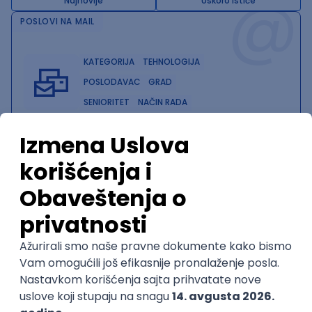
@
Najnovije
Uskoro ističe
POSLOVI NA MAIL
KATEGORIJA
TEHNOLOGIJA
POSLODAVAC
GRAD
SENIORITET
NAČIN RADA
Najnoviji poslovi svakog dana u tvom
inboxu
Prijavi se
Trenutno nema oglasa po traženim kriterijumima
pretrage.
Pogledaj slične oglase ili izmeni kriterijume pretrage
OGLASI PO KRITERIJUMU Vue.js
Front End Engineer (Twig/Vue)