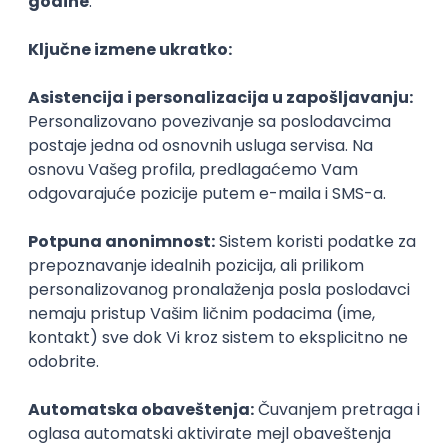
Growth Leads
Remote
05.09.2026.
PHP
JavaScript
CSS
HTML
Twig
Symfony
Vue.js
Senior
Software Engineer / Developer
SPACE44
Remote
18.08.2026.
PHP
MySQL
CSS
HTML
Node.js
Angular
Java
Python
AWS
SQL Server
Docker
PostgreSQL
Azure
DevOps
Golang
TypeScript
Vue.js
Kafka
Kubernetes
Senior
Istaknuti poslodavci