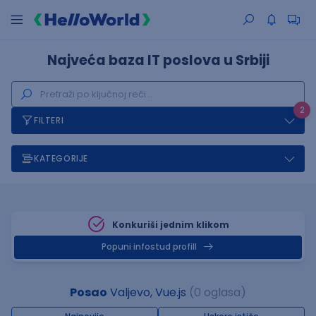
Najveća baza IT poslova u Srbiji
2
FILTERI
KATEGORIJE
Konkuriši jednim klikom
Popuni infostud profill
Posao
Valjevo, Vue.js
(0 oglasa)