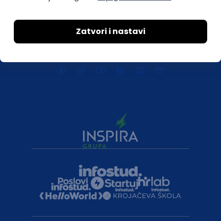
Uklonjeni profili poslodavaca
Za medije
Kontakt
Druželjubivi smo!