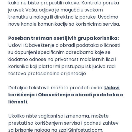
Okupljamo IT zajednicu, podižemo
transparentnost domaćeg IT tržišta rada i
efikasno spajamo kandidate i poslodavce.
O nama
Za poslodavce
Uslovi korišćenja
Politika privatnosti