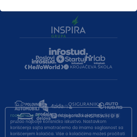
root@hw.rs
:~#
Helloworld.rs koristi kolačiće kako bi ti
pružao najbolje korisničko iskustvo. Nastavkom
korišćenja sajta smatraćemo da imamo saglasnost sa
korišćenjem kolačića. Više o kolačićima možeš pročitati