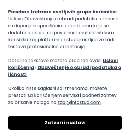
Okupljamo IT zajednicu, podižemo
transparentnost domaćeg IT tržišta rada i
efikasno spajamo kandidate i poslodavce.
O nama
Za poslodavce
Uslovi korišćenja
Politika privatnosti
Uklonjeni profili poslodavaca
Za medije
Kontakt
Druželjubivi smo!