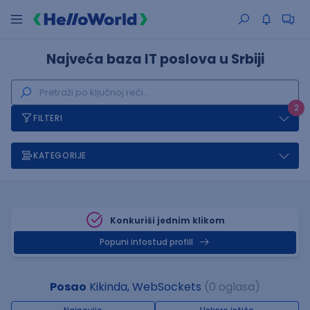
Najveća baza IT poslova u Srbiji
2
FILTERI
KATEGORIJE
Konkuriši jednim klikom
Popuni infostud profill
Posao
Kikinda, WebSockets
(0 oglasa)