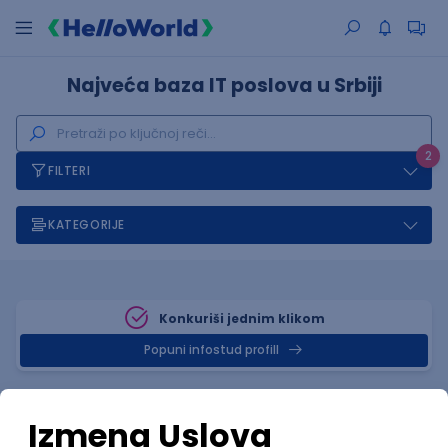
Najveća baza IT poslova u Srbiji
2
FILTERI
KATEGORIJE
Konkuriši jednim klikom
Popuni infostud profill
Posao
Kikinda
, XML
(1 oglas)