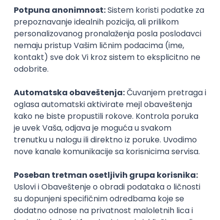
inboxu
Prijavi se
Okupljamo IT zajednicu, podižemo
transparentnost domaćeg IT tržišta rada i
efikasno spajamo kandidate i poslodavce.
O nama
Za poslodavce
Uslovi korišćenja
Politika privatnosti