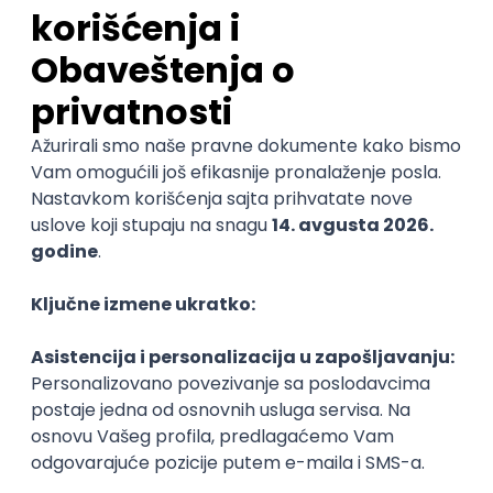
Poslovi iz drugih gradova.
Najnovije
Uskoro ističe
Implementation and Product
Specialist
Unifiedpost Solutions d.o.o.
5
Beograd | Hibrid
21.08.2026.
@
XML
JSON
REST
SaaS
Intermediate
POSLOVI NA MAIL
KATEGORIJA
TEHNOLOGIJA
POSLODAVAC
GRAD
SENIORITET
NAČIN RADA
Najnoviji poslovi svakog dana u tvom