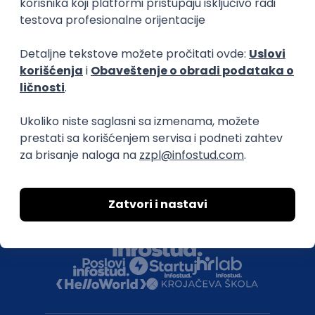
Uklonjeni profili poslodavaca
Za medije
Kontakt
Druželjubivi smo!