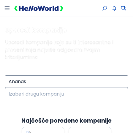
Uporedi kompanije
Uporedi kompanije koje su ti interesantne i
proceni koja najviše odgovara tvojim
kriterijumima
Najčešće poređene kompanije