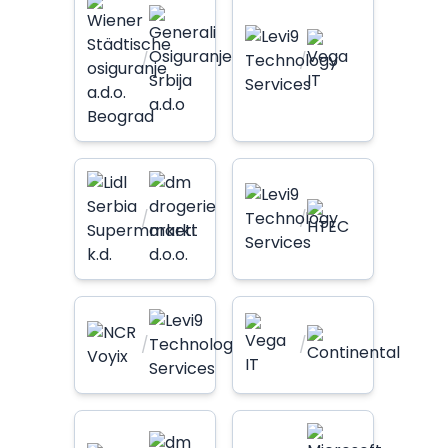
/
/
/
/
/
/