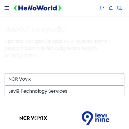
Uporedi kompanije
Uporedi kompanije koje su ti interesantne i
proceni koja najviše odgovara tvojim
kriterijumima