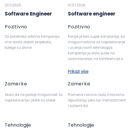
23.11.2025.
01.07.2026.
Software Engineer
Software engineer
Pozitivno
Pozitivno
Za početnike odlična kompanija,
Ranije je bila super kompanija, sa
ima dosta dobrih projekata,
mogucnostima za napredovanje
kolege su divne
i ucenje novih tehnologija.
Kompanija je slala ljude na
usavrsavanja, na konferencije sa
klijentima.. Obzirom da je
outsource, trudili su se da
Prikaži više
zaposleni radi za jednog klijenta,
sve dok je obostrano zadovoljstvo.
Zamerke
Zamerke
To se dosta promenilo.
Skoro da ne postoji mogućnost za
Promena nacina rada, masovna
napredovanje i plate su slabe
otpustanja, jako los menadzment
i sistemi itd
Tehnologije
Tehnologije