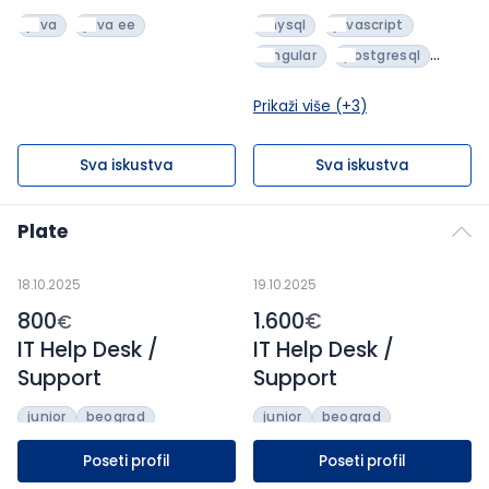
java
java ee
mysql
javascript
angular
postgresql
reactjs
typescript
Prikaži više (+
3
)
react native
Sva iskustva
Sva iskustva
Plate
18.10.2025
19.10.2025
800
1.600
€
€
IT Help Desk /
IT Help Desk /
Support
Support
junior
beograd
junior
beograd
neto plata
neto plata
Poseti profil
Poseti profil