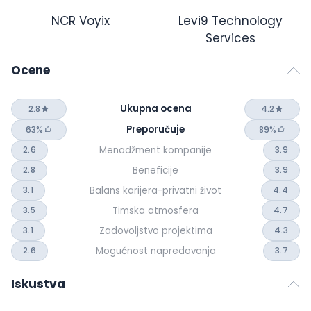
NCR Voyix
Levi9 Technology
Services
Ocene
Ukupna ocena
2.8
4.2
Preporučuje
63%
89%
Menadžment kompanije
2.6
3.9
Beneficije
2.8
3.9
Balans karijera-privatni život
3.1
4.4
Timska atmosfera
3.5
4.7
Zadovoljstvo projektima
3.1
4.3
Mogućnost napredovanja
2.6
3.7
Iskustva