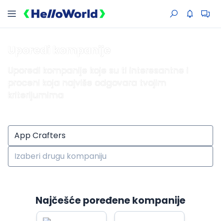
Uporedi kompanije
Uporedi kompanije koje su ti interesantne i
proceni koja najviše odgovara tvojim
kriterijumima
Najčešće poređene kompanije