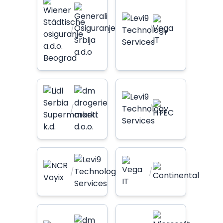
/
/
/
/
/
/