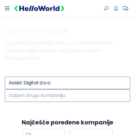
Uporedi kompanije
Uporedi kompanije koje su ti interesantne i
proceni koja najviše odgovara tvojim
kriterijumima
Najčešće poređene kompanije