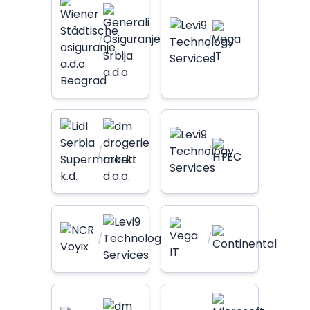
/
/
/
/
/
/