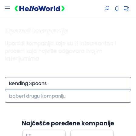
Uporedi kompanije
Uporedi kompanije koje su ti interesantne i
proceni koja najviše odgovara tvojim
kriterijumima
Najčešće poređene kompanije