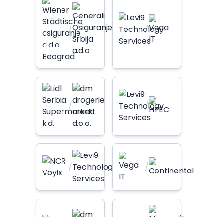
/
/
/
/
/
/