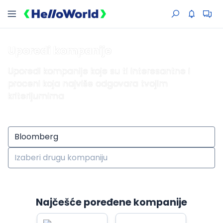
Uporedi kompanije
Uporedi kompanije koje su ti interesantne i
proceni koja najviše odgovara tvojim
kriterijumima
Najčešće poređene kompanije