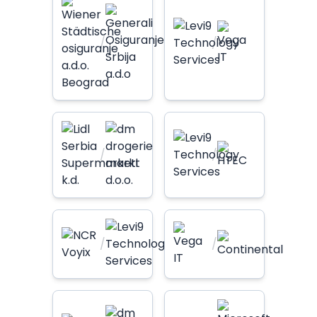
/
/
/
/
/
/