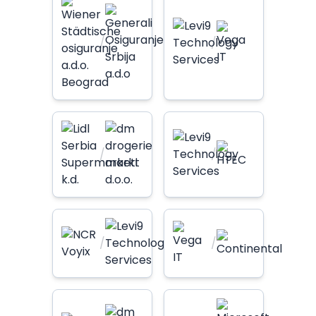
/
/
/
/
/
/