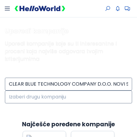
Uporedi kompanije
Uporedi kompanije koje su ti interesantne i
proceni koja najviše odgovara tvojim
kriterijumima
Najčešće poređene kompanije