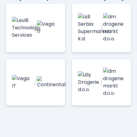
/
/
/
/