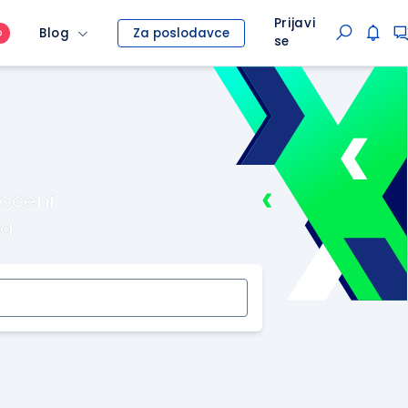
Prijavi
Blog
Za poslodavce
O
se
roceni
ma