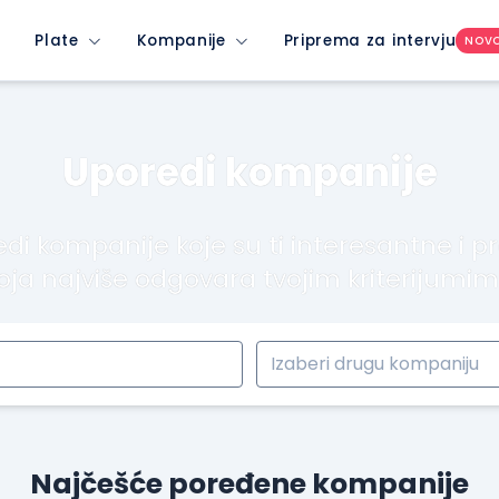
Plate
Kompanije
Priprema za intervju
NOV
Uporedi kompanije
di kompanije koje su ti interesantne i p
oja najviše odgovara tvojim kriterijumi
Najčešće poređene kompanije