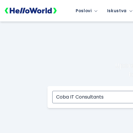
Poslovi
Iskustva
Upore
k