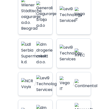
/
/
/
/
/
/