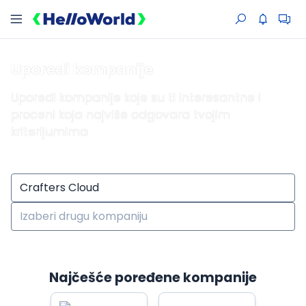
Uporedi kompanije
Uporedi kompanije koje su ti interesantne i
proceni koja najviše odgovara tvojim
kriterijumima
Najčešće poređene kompanije