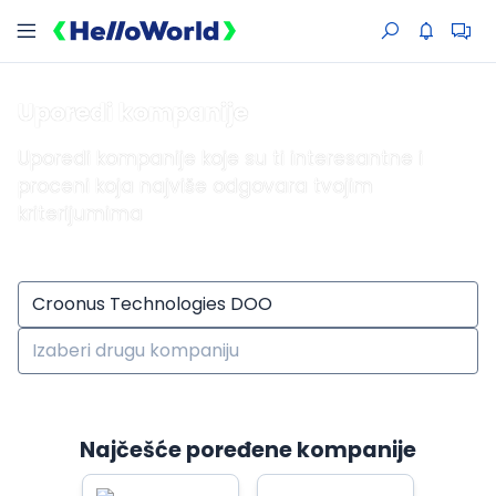
Uporedi kompanije
Uporedi kompanije koje su ti interesantne i
proceni koja najviše odgovara tvojim
kriterijumima
Najčešće poređene kompanije