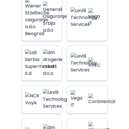
/
/
/
/
/
/