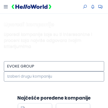
Uporedi kompanije
Uporedi kompanije koje su ti interesantne i
proceni koja najviše odgovara tvojim
kriterijumima
Najčešće poređene kompanije