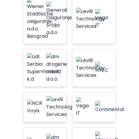
/
/
/
/
/
/