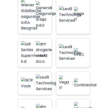
/
/
/
/
/
/