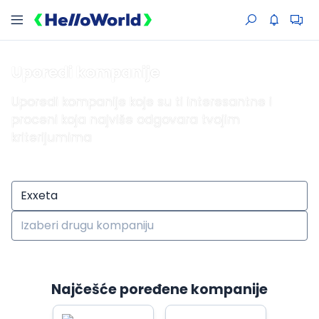
Uporedi kompanije
Uporedi kompanije koje su ti interesantne i
proceni koja najviše odgovara tvojim
kriterijumima
Najčešće poređene kompanije