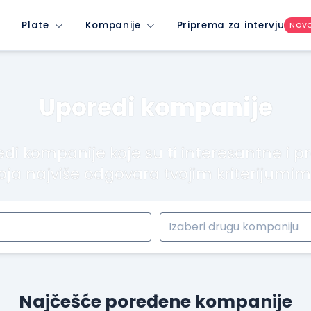
Plate
Kompanije
Priprema za intervju
NOV
Uporedi kompanije
di kompanije koje su ti interesantne i p
oja najviše odgovara tvojim kriterijumi
Najčešće poređene kompanije