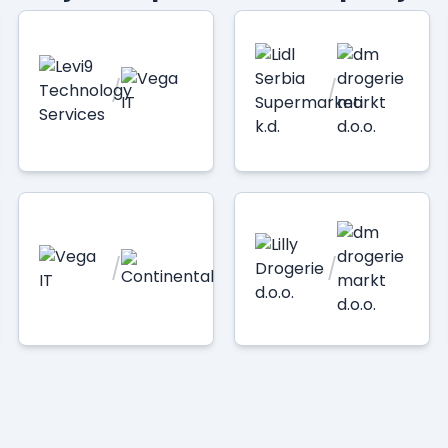
/
/
/
/