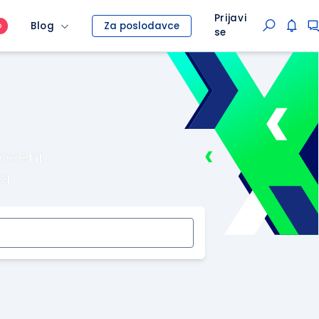
Prijavi
Blog
Za poslodavce
O
se
roceni
ma