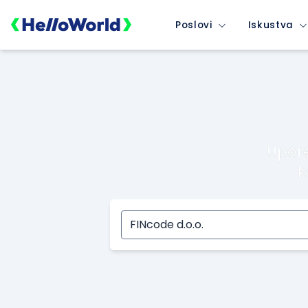
Poslovi
Iskustva
Upore
k