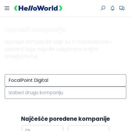
Uporedi kompanije
Uporedi kompanije koje su ti interesantne i
proceni koja najviše odgovara tvojim
kriterijumima
Najčešće poređene kompanije