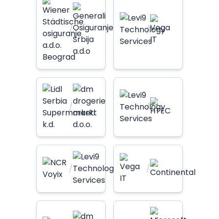
/
/
/
/
/
/