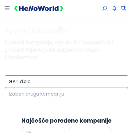
Uporedi kompanije
Uporedi kompanije koje su ti interesantne i
proceni koja najviše odgovara tvojim
kriterijumima
Najčešće poređene kompanije