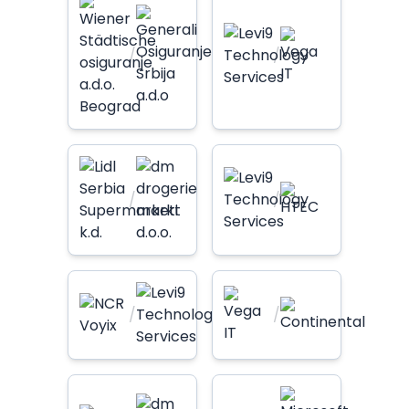
/
/
/
/
/
/