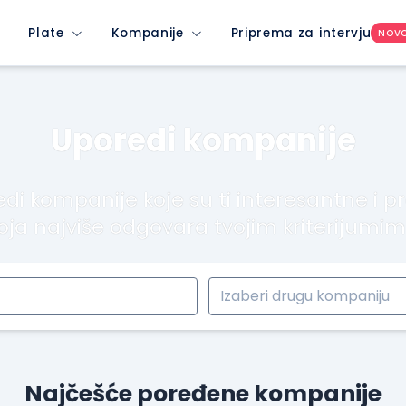
Plate
Kompanije
Priprema za intervju
NOV
Uporedi kompanije
di kompanije koje su ti interesantne i p
oja najviše odgovara tvojim kriterijumi
Najčešće poređene kompanije