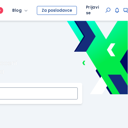
Prijavi
Blog
Za poslodavce
O
se
roceni
ma