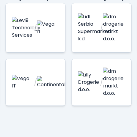
/
/
/
/