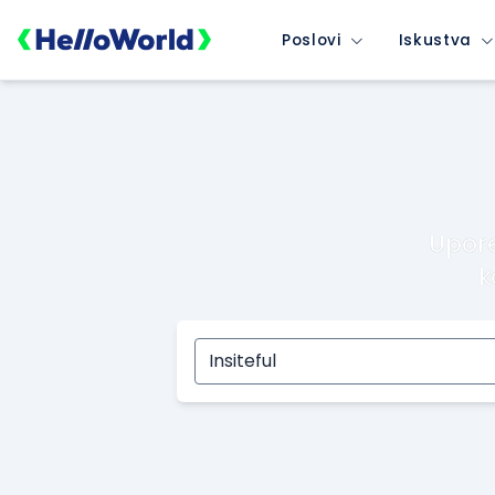
Poslovi
Iskustva
Upore
k