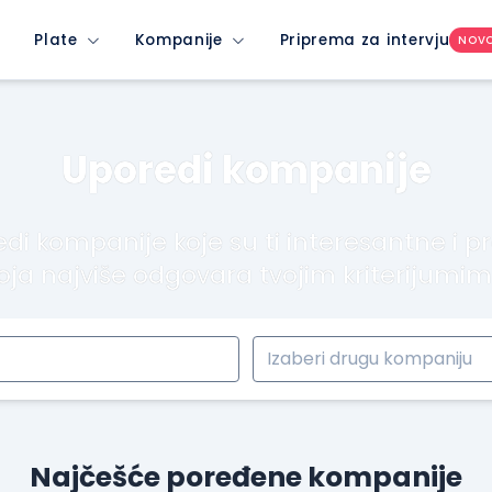
Plate
Kompanije
Priprema za intervju
NOV
Uporedi kompanije
di kompanije koje su ti interesantne i p
oja najviše odgovara tvojim kriterijumi
Najčešće poređene kompanije