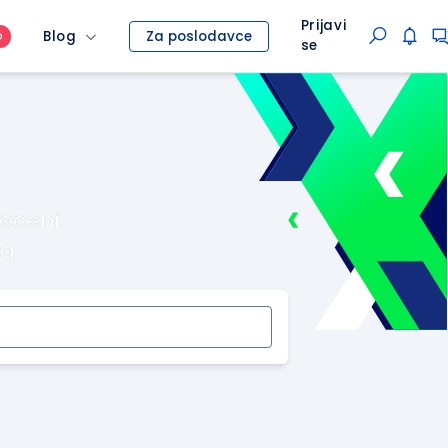
Prijavi
Blog
Za poslodavce
O
se
roceni
ma