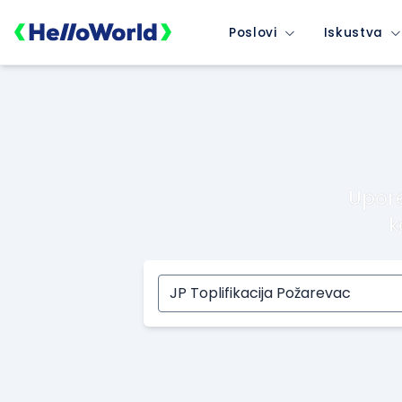
Poslovi
Iskustva
Upore
k