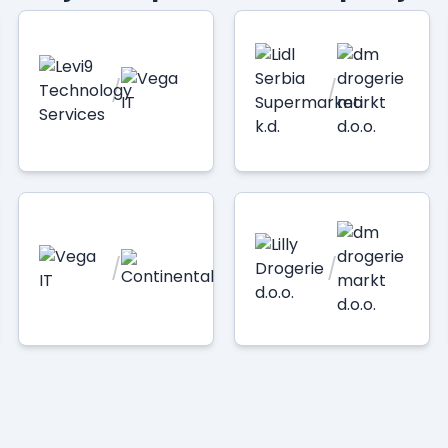
/
/
/
/