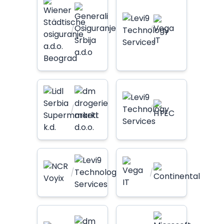
/
/
/
/
/
/