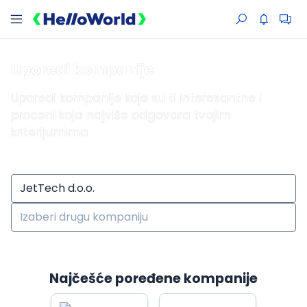
Uporedi kompanije
Uporedi kompanije koje su ti interesantne i
proceni koja najviše odgovara tvojim
kriterijumima
Najčešće poređene kompanije