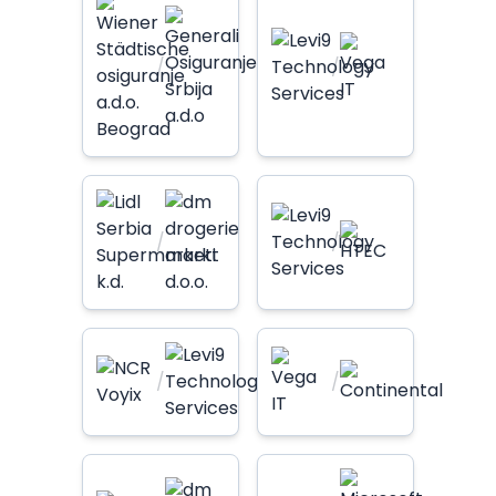
/
/
/
/
/
/