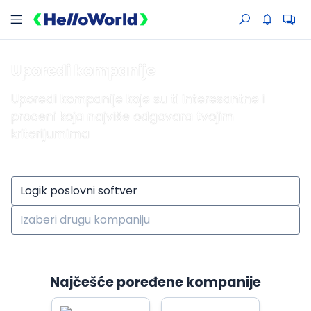
Uporedi kompanije
Uporedi kompanije koje su ti interesantne i
proceni koja najviše odgovara tvojim
kriterijumima
Najčešće poređene kompanije