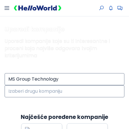
Uporedi kompanije
Uporedi kompanije koje su ti interesantne i
proceni koja najviše odgovara tvojim
kriterijumima
Najčešće poređene kompanije