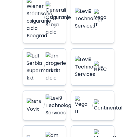
/
/
/
/
/
/