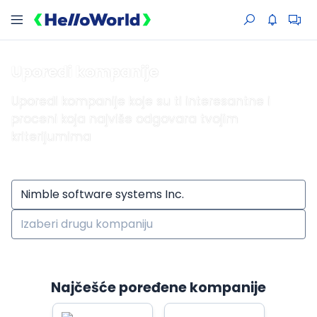
Uporedi kompanije
Uporedi kompanije koje su ti interesantne i
proceni koja najviše odgovara tvojim
kriterijumima
Najčešće poređene kompanije