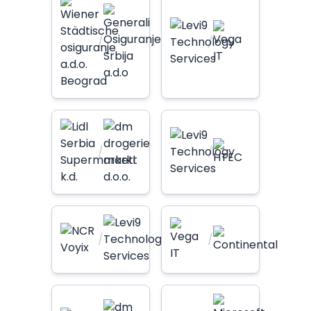
/
/
/
/
/
/