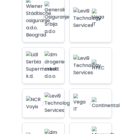
/
/
/
/
/
/