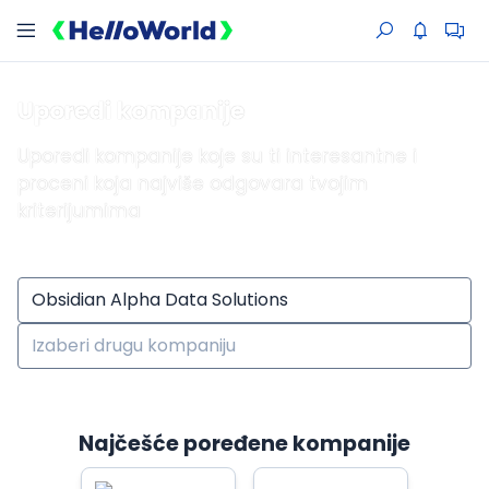
Uporedi kompanije
Uporedi kompanije koje su ti interesantne i
proceni koja najviše odgovara tvojim
kriterijumima
Najčešće poređene kompanije