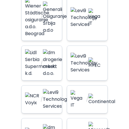
/
/
/
/
/
/