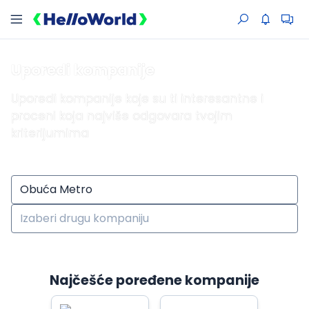
Uporedi kompanije
Uporedi kompanije koje su ti interesantne i
proceni koja najviše odgovara tvojim
kriterijumima
Najčešće poređene kompanije