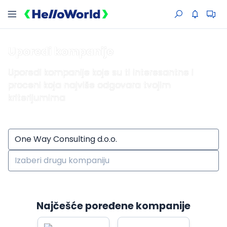
Uporedi kompanije
Uporedi kompanije koje su ti interesantne i
proceni koja najviše odgovara tvojim
kriterijumima
Najčešće poređene kompanije