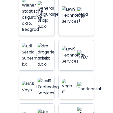
/
/
/
/
/
/