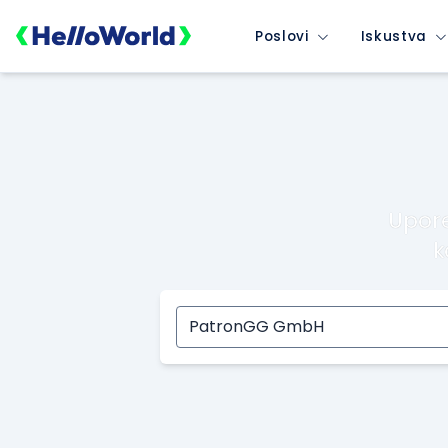
Poslovi
Iskustva
Upore
k