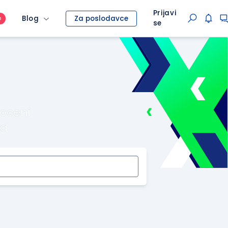
Prijavi
Blog
Za poslodavce
O
se
roceni
ma