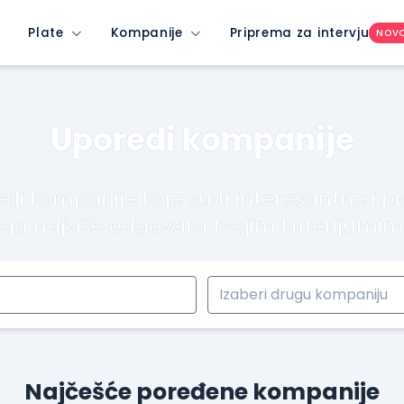
Plate
Kompanije
Priprema za intervju
NOV
Uporedi kompanije
di kompanije koje su ti interesantne i p
oja najviše odgovara tvojim kriterijumi
Najčešće poređene kompanije