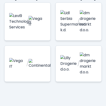
/
/
/
/