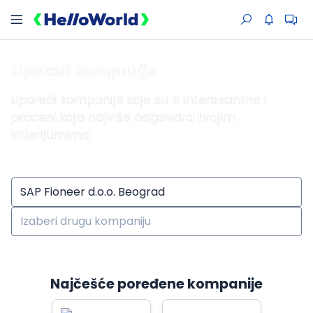
Uporedi kompanije
Uporedi kompanije koje su ti interesantne i
proceni koja najviše odgovara tvojim
kriterijumima
Najčešće poređene kompanije