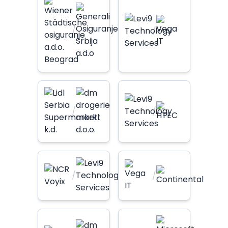
/
/
/
/
/
/