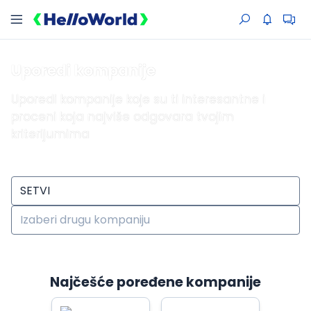
Uporedi kompanije
Uporedi kompanije koje su ti interesantne i
proceni koja najviše odgovara tvojim
kriterijumima
Najčešće poređene kompanije