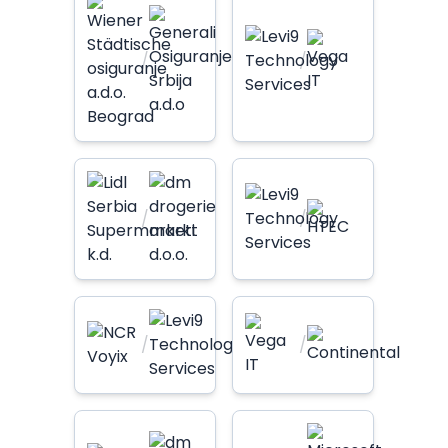
/
/
/
/
/
/