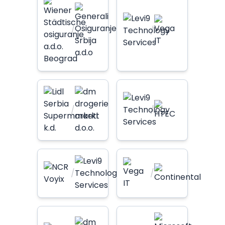
/
/
/
/
/
/