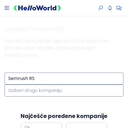
Uporedi kompanije
Uporedi kompanije koje su ti interesantne i
proceni koja najviše odgovara tvojim
kriterijumima
Najčešće poređene kompanije