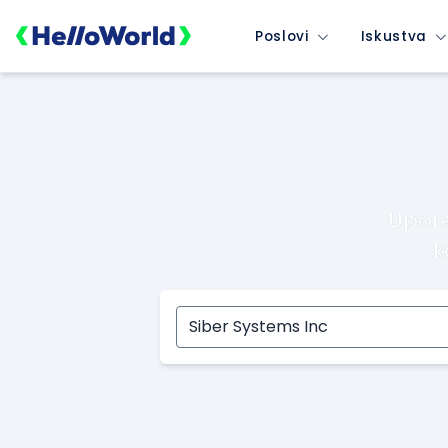
Poslovi
Iskustva
Upore
k