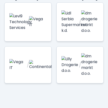
/
/
/
/