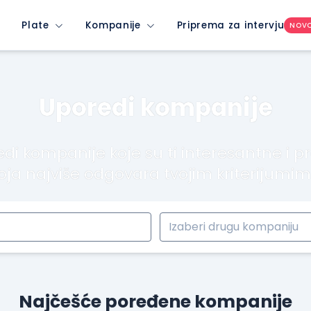
Plate
Kompanije
Priprema za intervju
NOV
Uporedi kompanije
di kompanije koje su ti interesantne i p
oja najviše odgovara tvojim kriterijumi
Najčešće poređene kompanije