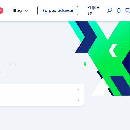
Prijavi
Blog
Za poslodavce
O
se
roceni
ma