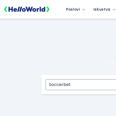
Poslovi
Iskustva
Upore
k