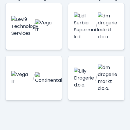
/
/
/
/