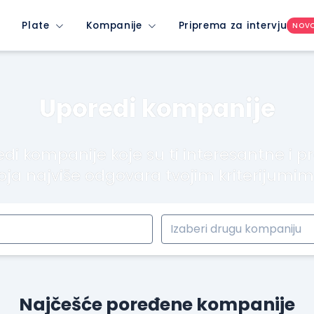
Plate
Kompanije
Priprema za intervju
NOV
Uporedi kompanije
di kompanije koje su ti interesantne i p
oja najviše odgovara tvojim kriterijumi
Najčešće poređene kompanije