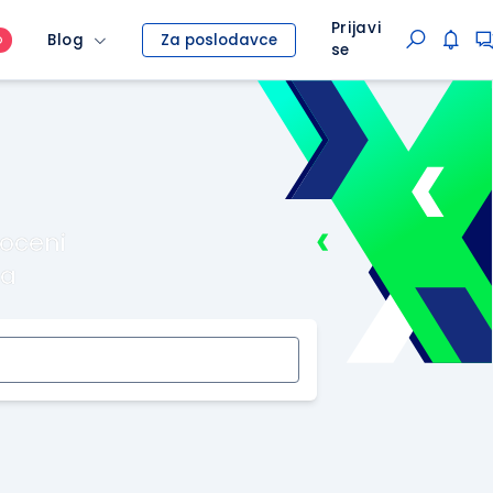
Prijavi
Blog
Za poslodavce
O
se
roceni
ma