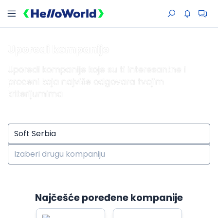
Uporedi kompanije
Uporedi kompanije koje su ti interesantne i
proceni koja najviše odgovara tvojim
kriterijumima
Najčešće poređene kompanije