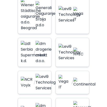
/
/
/
/
/
/