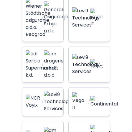
/
/
/
/
/
/