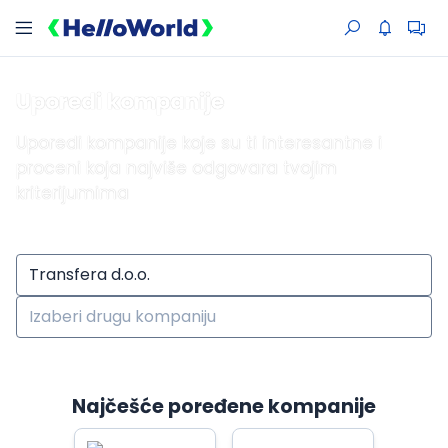
Uporedi kompanije
Uporedi kompanije koje su ti interesantne i
proceni koja najviše odgovara tvojim
kriterijumima
Najčešće poređene kompanije