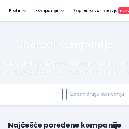
Plate
Kompanije
Priprema za intervju
NOV
Uporedi kompanije
di kompanije koje su ti interesantne i p
oja najviše odgovara tvojim kriterijumi
Najčešće poređene kompanije