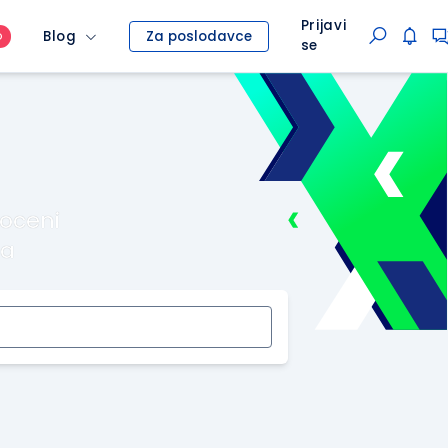
Prijavi
Blog
Za poslodavce
O
se
roceni
ma