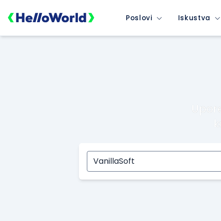
Poslovi
Iskustva
Upore
k