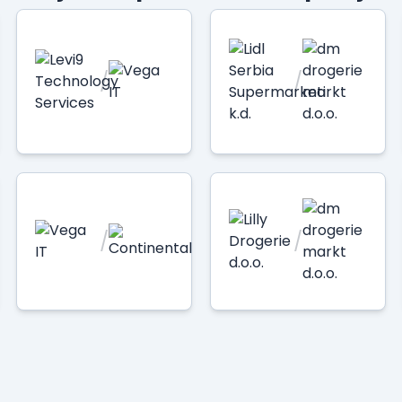
/
/
/
/