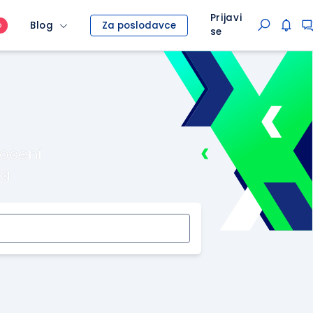
Prijavi
Blog
Za poslodavce
O
se
roceni
ma