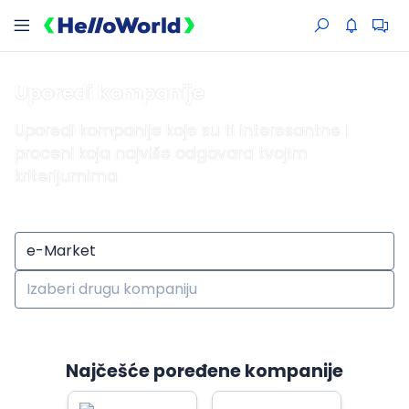
Uporedi kompanije
Uporedi kompanije koje su ti interesantne i
proceni koja najviše odgovara tvojim
kriterijumima
Najčešće poređene kompanije