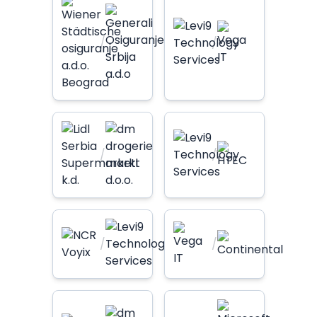
/
/
/
/
/
/