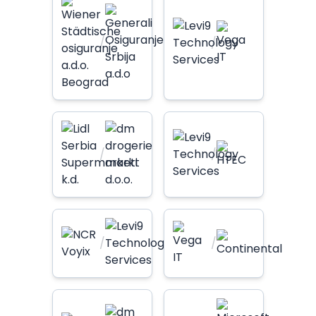
/
/
/
/
/
/