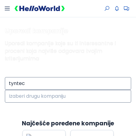
Uporedi kompanije
Uporedi kompanije koje su ti interesantne i
proceni koja najviše odgovara tvojim
kriterijumima
Najčešće poređene kompanije