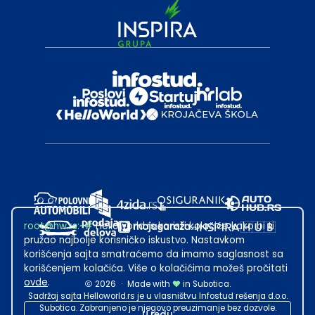
root@hw.rs
:~#
Helloworld.rs koristi kolačiće kako bi ti
pružao najbolje korisničko iskustvo. Nastavkom
korišćenja sajta smatraćemo da imamo saglasnost sa
korišćenjem kolačića. Više o kolačićima možeš pročitati
ovde
.
2026
·
Made with
in Subotica.
Sadržaj sajta Helloworld.rs je u vlasništvu Infostud rešenja d.o.o.
Subotica. Zabranjeno je njegovo preuzimanje bez dozvole.
U redu