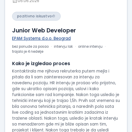
05.06.2026
pozitivno iskustvo
Junior Web Developer
EPAM Systems d.o.o. Beograd
bez ponude za posao
intervju lak
online intervju
trajalo je 4 nedelje
Kako je izgledao proces
Kontaktirala me njihova rekruterka putem mejla i
pitala da li sam zainteresovan za intervju za
navedenu poziciju. HR intervju je prošao vrlo prijatno,
gde su ukratko opisani pozicija, uslovi i kako
funkcioniše sam rad kompanije. Nakon toga usledio je
tehnički intervju koji je trajao 1,5h. Prvih sat vremena su
bila osnovna tehnička pitanja, a narednih pola sata
live coding sa jednostavnim kratkim zadacima iz
tražene oblasti. Nakon toga, usledio je kratak intervju
sa menadžerom gde mi je bliže opisan sam tim,
projekat i klijent. Nakon toga trebalo je da usledi