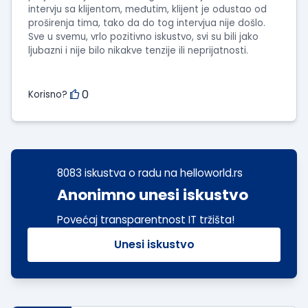
intervju sa klijentom, međutim, klijent je odustao od
proširenja tima, tako da do tog intervjua nije došlo.
Sve u svemu, vrlo pozitivno iskustvo, svi su bili jako
ljubazni i nije bilo nikakve tenzije ili neprijatnosti.
0
Korisno?
8083 iskustva o radu na helloworld.rs
Anonimno unesi iskustvo
Povećaj transparentnost IT tržišta!
Unesi iskustvo