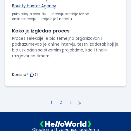
Bounty Hunter Agency
prihvatio/la ponudu
intervju srednje težine
online intervju
trajalo je 1 nedelju
Kako je izgledao proces
Proces selekcije je bio temeljno organizovan i
podrazumevao je online intervju, testni zadatak koji je
bio usklađen sa stvarnim projektima, kao i finalni
razgovor sa timom.
0
Korisno?
1
2
Okupljamo IT zajednicu, podižemo