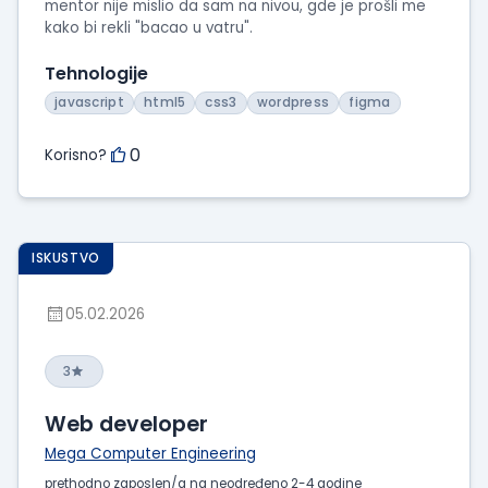
mentor nije mislio da sam na nivou, gde je prošli me
kako bi rekli "bacao u vatru".
Tehnologije
javascript
html5
css3
wordpress
figma
0
Korisno?
ISKUSTVO
05.02.2026
3
Web developer
Mega Computer Engineering
prethodno zaposlen/a na neodređeno 2-4 godine