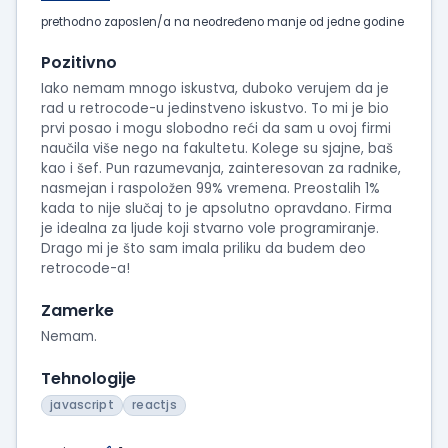
prethodno zaposlen/a na neodređeno manje od jedne godine
Pozitivno
Iako nemam mnogo iskustva, duboko verujem da je
rad u retrocode-u jedinstveno iskustvo. To mi je bio
prvi posao i mogu slobodno reći da sam u ovoj firmi
naučila više nego na fakultetu. Kolege su sjajne, baš
kao i šef. Pun razumevanja, zainteresovan za radnike,
nasmejan i raspoložen 99% vremena. Preostalih 1%
kada to nije slučaj to je apsolutno opravdano. Firma
je idealna za ljude koji stvarno vole programiranje.
Drago mi je što sam imala priliku da budem deo
retrocode-a!
Zamerke
Nemam.
Tehnologije
javascript
reactjs