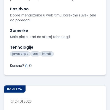
Pozitivno
Dobre menadzerke u web timu, korektne i uvek zele
da pomognu
Zamerke
Male plate i rad na staroj tehnologiji
Tehnologije
javascript
css
html5
0
Korisno?
ISKUSTVO
24.01.2026