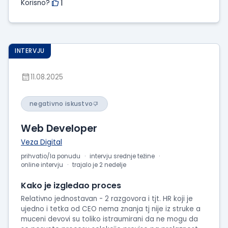
1
Korisno?
INTERVJU
11.08.2025
negativno iskustvo
Web Developer
Veza Digital
prihvatio/la ponudu
intervju srednje težine
online intervju
trajalo je 2 nedelje
Kako je izgledao proces
Relativno jednostavan - 2 razgovora i tjt. HR koji je
ujedno i tetka od CEO nema znanja tj nije iz struke a
muceni devovi su toliko istraumirani da ne mogu da