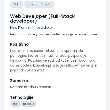
5
preporučuje
Web Developer (Full-Stack
developer)
New Frontier Innova d.o.o
trenutno zaposlen/a na neodređeno manje od jedne godine
Pozitivno
Ljudi u firmi su super i stvarno su spremni da
pomognu. Što se tiče načina rada, potpuno je
fleksibilno. Potpuno se radi od kuće, osim kad mora
da se dođe u kancelariju, a to je retko. Atmosfera je
prijatna. Sve pohvale.
Zamerke
Nemam nijednu zamerku.
Tehnologije
.net
reactjs