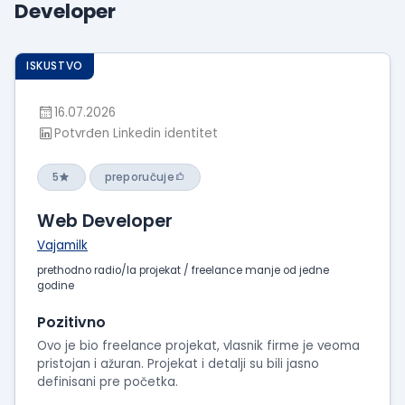
Developer
Prikaži
iskustva
o
ISKUSTVO
radu
Prikaži
16.07.2026
utiske
Potvrđen Linkedin identitet
sa
intervjua
5
preporučuje
Web Developer
Vajamilk
prethodno radio/la projekat / freelance manje od jedne
godine
Pozitivno
Ovo je bio freelance projekat, vlasnik firme je veoma
pristojan i ažuran. Projekat i detalji su bili jasno
definisani pre početka.