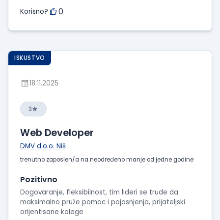
0
Korisno?
ISKUSTVO
18.11.2025
3
Web Developer
DMV d.o.o. Niš
trenutno zaposlen/a na neodređeno manje od jedne godine
Pozitivno
Dogovaranje, fleksibilnost, tim lideri se trude da
maksimalno pruže pomoc i pojasnjenja, prijateljski
orijentisane kolege