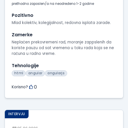
prethodno zaposlen/a na neodređeno 1-2 godine
Pozitivno
Mlad kolektiv, kolegijalnost, redovna isplata zarade.
Zamerke
Neplaćen prekovremeni rad, moranje zappslenih da
koriste pauzu od sat vremena u toku rada koja se ne
računa u radno vreme.
Tehnologije
html
angular
angularjs
0
Korisno?
INTERVJU