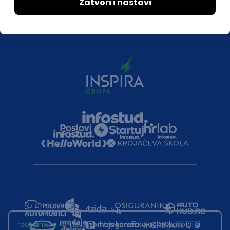
root@hw.rs
:~#
Helloworld.rs koristi kolačiće kako bi ti