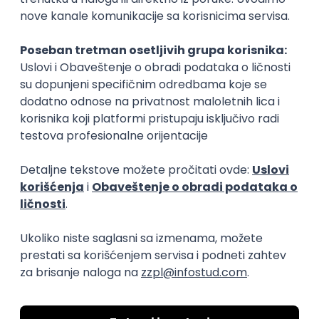
Okupljamo IT zajednicu, podižemo
transparentnost domaćeg IT tržišta rada i
efikasno spajamo kandidate i poslodavce.
O nama
Za poslodavce
Uslovi korišćenja
Politika privatnosti
Uklonjeni profili poslodavaca
Za medije
Kontakt
Druželjubivi smo!