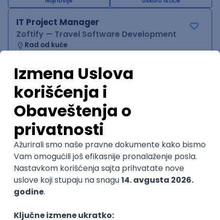
Najnovije
Uskoro ističe
IT Project Manager
Zoftify — Travel Software Development
Rad od kuće
17.08.2026.
@
Jira
SCRUM
Agile
Intermediate
POSLOVI NA MAIL
KATEGORIJA
TEHNOLOGIJA
POSLODAVAC
GRAD
SENIORITET
NAČIN RADA
Najnoviji poslovi svakog dana u tvom
inboxu
Prijavi se