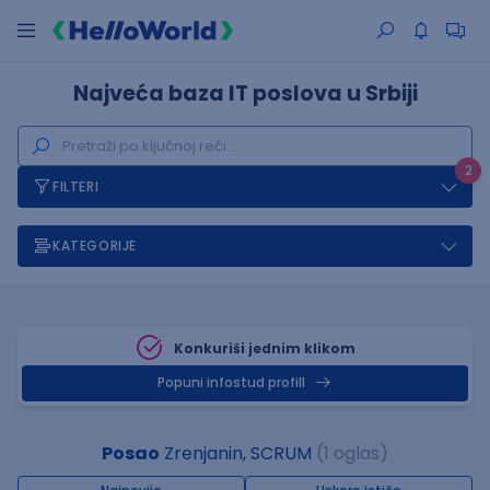
Najveća baza IT poslova u Srbiji
2
FILTERI
KATEGORIJE
Konkuriši jednim klikom
Popuni infostud profill
Posao
Zrenjanin, SCRUM
(1 oglas)