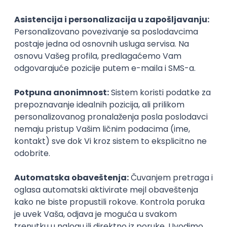
Posao
Zrenjanin
, SCRUM
(1 oglas)
Poslovi iz drugih gradova.
IT Project Manager/Product Owner
HR Code
Beograd
13.08.2026.
Azure
DevOps
SCRUM
Agile
Intermediate
Istaknuti poslodavci