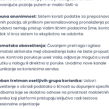
poslovi svakog dana
boxu
DAVAC
GRAD
SENIORITET
NAČIN RADA
Data Platform
Senior