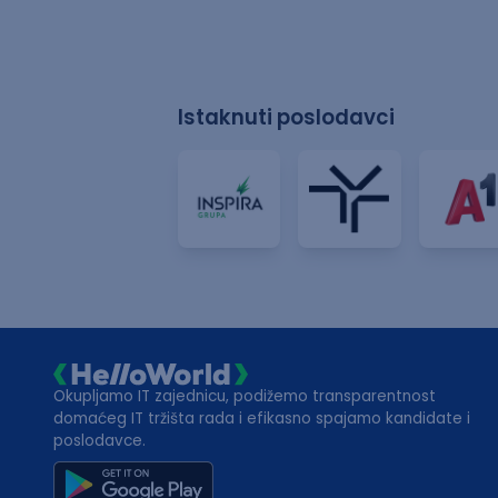
Istaknuti poslodavci
Okupljamo IT zajednicu, podižemo transparentnost
domaćeg IT tržišta rada i efikasno spajamo kandidate i
poslodavce.