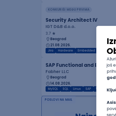
KONKURIŠI MEĐU PRVIMA
Security Architect IV
IGT D&B d.o.o.
3.7
Beograd
21.08.2026.
Jira
Hardware
Embedded
Senior
SAP Functional and ERP Ana
Fabher LLC
Beograd
14.08.2026.
MySQL
SQL
Linux
SAP
Windows
POSLOVI NA MAIL