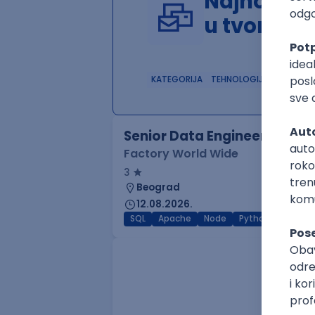
Najnoviji 
u tvom in
KATEGORIJA
TEHNOLOGIJA
POSLO
Senior Data Engineer - LLM 
Factory World Wide
3
Beograd
12.08.2026.
SQL
Apache
Node
Python
RegEx
.NET Software Developer
Factory World Wide
3
Beograd