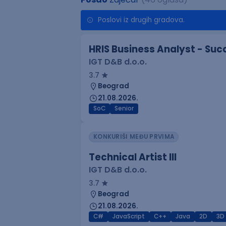
Poslovi iz drugih gradova.
HRIS Business Analyst - Suc
IGT D&B d.o.o.
3.7
Beograd
21.08.2026.
SoC
Senior
KONKURIŠI MEĐU PRVIMA
Technical Artist III
IGT D&B d.o.o.
3.7
Beograd
21.08.2026.
C#
JavaScript
C++
Java
2D
3D