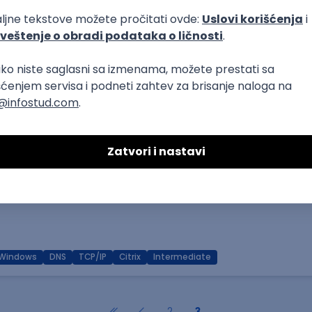
RESTful
Microservices
Senior
t
Windows
DNS
TCP/IP
Citrix
Intermediate
2
3