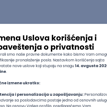
lyst
ERP
Intermediate