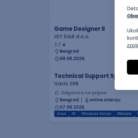
09.08.2026.
.NET
SQL
PostgreSQL
WEB API
OOP
Game Designer II
IGT D&B d.o.o.
3.7
Beograd
08.08.2026.
Technical Support Specialis
Itavis SRB
Odgovara na prijave
Beograd
online intervju
07.08.2026.
Linux
IIS
Windows Server
VMware