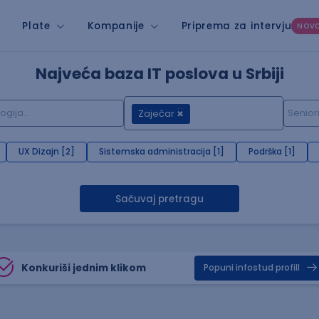
Plate
Kompanije
Priprema za intervju
NOV
Najveća baza IT poslova u Srbiji
Zaječar
UX Dizajn [2]
Sistemska administracija [1]
Podrška [1]
Sačuvaj pretragu
Konkuriši jednim klikom
Popuni infostud profill