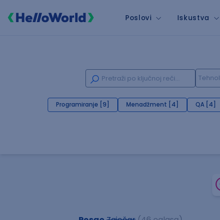
Poslovi
Iskustva
Programiranje [9]
Menadžment [4]
QA [4]
Posao
Zaječar
(46 oglasa)