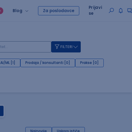
Prijavi
Blog
Za poslodavce
O
se
FILTERI
AI/ML [1]
Prodaja / konsultanti [0]
Prakse [0]
Najnovije
Uskoro ističe