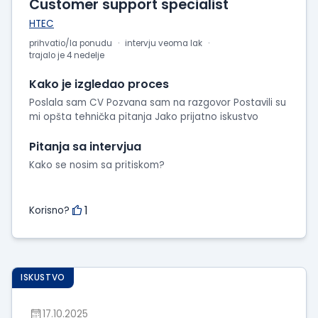
Customer support specialist
HTEC
prihvatio/la ponudu
intervju veoma lak
trajalo je 4 nedelje
Kako je izgledao proces
Poslala sam CV Pozvana sam na razgovor Postavili su
mi opšta tehnička pitanja Jako prijatno iskustvo
Pitanja sa intervjua
Kako se nosim sa pritiskom?
1
Korisno?
ISKUSTVO
17.10.2025