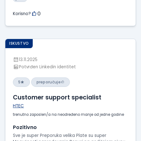
0
Korisno?
ISKUSTVO
13.11.2025
Potvrđen Linkedin identitet
5
preporučuje
Customer support specialist
HTEC
trenutno zaposlen/a na neodređeno manje od jedne godine
Pozitivno
Sve je super Preporuka velika Plate su super