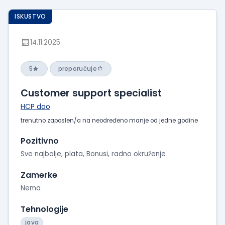
ISKUSTVO
14.11.2025
5
preporučuje
Customer support specialist
HCP doo
trenutno zaposlen/a na neodređeno manje od jedne godine
Pozitivno
Sve najbolje, plata, Bonusi, radno okruženje
Zamerke
Nema
Tehnologije
java