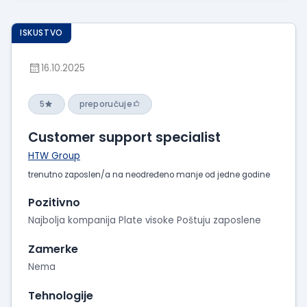
ISKUSTVO
16.10.2025
5
preporučuje
Customer support specialist
HTW Group
trenutno zaposlen/a na neodređeno manje od jedne godine
Pozitivno
Najbolja kompanija Plate visoke Poštuju zaposlene
Zamerke
Nema
Tehnologije