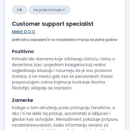
2
ne preporučuje
Customer support specialist
Mebit D.O.O
prethodno zaposlen/a na neodređeno manje od jedne godine
Pozitivno
Pohvala ide damama koje održavaju čistoću i brinu o
dezertima, kao i pojedinim kolegama koji realno
sagledavaju situaciju i razumeju da je ovo prolazna
stanica, a ne mesto gde ćeš se penzionisati. Posao
preporučujem onima kojima je kockanje životna
filozofija, uklapaju se savršeno.​​​​​​​​​​​​​​​​
Zamerke
Kolege u tom okruženju poslu pristupaju fanatično, a
ako i ti ne deliš taj pristup, automatski si isključen i
gledan kao autsajder. Menadžment pokazuje potpunu
nezainteresovanost, svaku informaciju vezano za