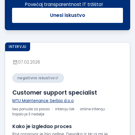
Povećaj transparentnost IT tržišta!
Unesi iskustvo
INTERVJU
07.02.2026
negativno iskustvo
Customer support specialist
MTU Maintenance Serbia d.o.o
bez ponude za posao
intervju lak
online intervju
trajalo je 3 nedelje
Kako je izgledao proces
Prvi razgovor je bio online. Devojka iz Hr-a mi je