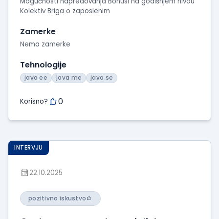
Mogućnosti napredovanja Bonusi na godišnjem nivou
Kolektiv Briga o zaposlenim
Zamerke
Nema zamerke
Tehnologije
java ee
java me
java se
0
Korisno?
INTERVJU
22.10.2025
pozitivno iskustvo