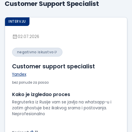
Customer Support Specialist
Prikaži
iskustva
o
INTERVJU
radu
Prikaži
02.07.2026
utiske
sa
negativno iskustvo
intervjua
Customer support specialist
Yandex
bez ponude za posao
Kako je izgledao proces
Regruterka iz Rusije vam se javlja na whatsapp-u i
zatim ghostuje bez ikakvog srama i poštovanja.
Neprofesionalno