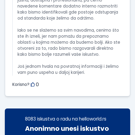
jasna, dostupna i profesionalna, pa ćemo
navedene komentare dodatno interno razmotriti
kako bismo identifikovali gde postoje odstupanja
od standarda koje želimo da održimo.
Iako se ne slažemo sa svim navodima, cenimo što
ste ih izneli, jer nam pomažu da prepoznamo
oblasti u kojima možemo da budemo bolji. Ako ste
otvoreni za to, rado bismo razgovarali direktno
kako bismo bolje razumeli vaše iskustvo.
Još jednom hvala na povratnoj informaciji i želimo
vam puno uspeha u daljoj karijeri.
0
Korisno?
8083 iskustva o radu na helloworld.rs
Anonimno unesi iskustvo