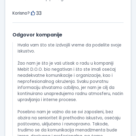
33
Korisno?
Odgovor kompanije
Hvala vam što ste izdvojili vreme da podelite svoje
iskustvo.
Žao nam je što je vaš utisak o radu u kompaniji
Mebit D.O.O. bio negativan i što ste imali osećaj
neadekvatne komunikacije i organizacije, kao i
neprofesionalnog okruženja. Svaku povratnu
informaciju shvatamo ozbiljno, jer nam je cilj da
kontinuirano unapređujemo radnu atmosferu, način
upravljanja i interne procese.
Posebno nam je važno da se svi zaposleni, bez
obzira na senioritet ili prethodno iskustvo, osećaju
poštovano, uključeno i ravnopravno. Takođe,
trudimo se da komunikacija menadžmenta bude