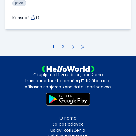
java
0
Korisno?
1
2
Okupljamo IT zajednicu, podižemo
transparentnost domaćeg IT tržišta rada i
efikasno spajamo kandidate i poslodavce.
O nama
Za poslodavce
Uslovi korišćenja