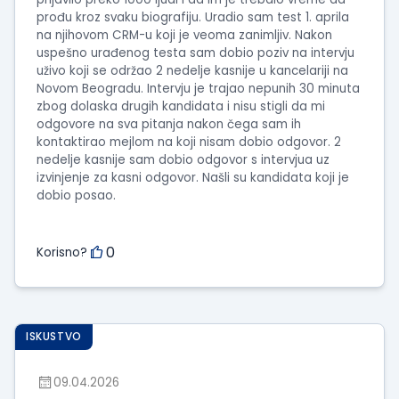
prođu kroz svaku biografiju. Uradio sam test 1. aprila
na njihovom CRM-u koji je veoma zanimljiv. Nakon
uspešno urađenog testa sam dobio poziv na intervju
uživo koji se održao 2 nedelje kasnije u kancelariji na
Novom Beogradu. Intervju je trajao nepunih 30 minuta
zbog dolaska drugih kandidata i nisu stigli da mi
odgovore na sva pitanja nakon čega sam ih
kontaktirao mejlom na koji nisam dobio odgovor. 2
nedelje kasnije sam dobio odgovor s intervjua uz
izvinjenje za kasni odgovor. Našli su kandidata koji je
dobio posao.
0
Korisno?
ISKUSTVO
09.04.2026