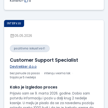
11
Korisno?
INTERVJU
05.05.2026
pozitivno iskustvo
Customer Support Specialist
Devtrekker d.o.o
bez ponude za posao
intervju veoma lak
trajalo je 5 nedelja
Kako je izgledao proces
Prijavio sam se 9. marta 2026. godine. Dobio sam
potvrdu informaciju i poziv u dalji krug 2 nedelje
kasnije. U mejlu je pisalo da se za navedenu poziciju
prijavilo preko 1000 ljudi i da im je trebalo vreme da