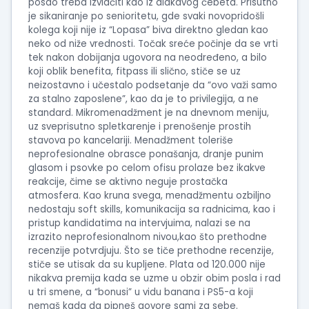
posao treba izvlačiti kao iz dlakavog ćebeta. Prisutno
je sikaniranje po senioritetu, gde svaki novopridošli
kolega koji nije iz “Lopasa” biva direktno gledan kao
neko od niže vrednosti. Točak sreće počinje da se vrti
tek nakon dobijanja ugovora na neodređeno, a bilo
koji oblik benefita, fitpass ili slično, stiče se uz
neizostavno i učestalo podsetanje da “ovo važi samo
za stalno zaposlene”, kao da je to privilegija, a ne
standard. Mikromenadžment je na dnevnom meniju,
uz sveprisutno spletkarenje i prenošenje prostih
stavova po kancelariji. Menadžment toleriše
neprofesionalne obrasce ponašanja, dranje punim
glasom i psovke po celom ofisu prolaze bez ikakve
reakcije, čime se aktivno neguje prostačka
atmosfera. Kao kruna svega, menadžmentu ozbiljno
nedostaju soft skills, komunikacija sa radnicima, kao i
pristup kandidatima na intervjuima, nalazi se na
izrazito neprofesionalnom nivou,kao što prethodne
recenzije potvrdjuju. Što se tiče prethodne recenzije,
stiče se utisak da su kupljene. Plata od 120.000 nije
nikakva premija kada se uzme u obzir obim posla i rad
u tri smene, a “bonusi” u vidu banana i PS5-a koji
nemaš kada da pipneš govore sami za sebe.​​​​​​​​​​​​​​​​