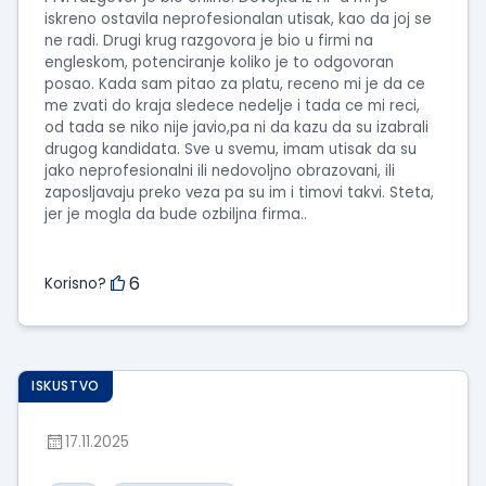
iskreno ostavila neprofesionalan utisak, kao da joj se
ne radi. Drugi krug razgovora je bio u firmi na
engleskom, potenciranje koliko je to odgovoran
posao. Kada sam pitao za platu, receno mi je da ce
me zvati do kraja sledece nedelje i tada ce mi reci,
od tada se niko nije javio,pa ni da kazu da su izabrali
drugog kandidata. Sve u svemu, imam utisak da su
jako neprofesionalni ili nedovoljno obrazovani, ili
zaposljavaju preko veza pa su im i timovi takvi. Steta,
jer je mogla da bude ozbiljna firma..
6
Korisno?
ISKUSTVO
17.11.2025