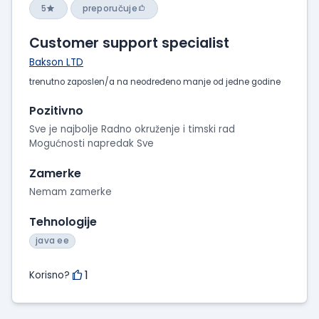
5
preporučuje
Customer support specialist
Bakson LTD
trenutno zaposlen/a na neodređeno manje od jedne godine
Pozitivno
Sve je najbolje Radno okruženje i timski rad
Mogućnosti napredak Sve
Zamerke
Nemam zamerke
Tehnologije
java ee
1
Korisno?